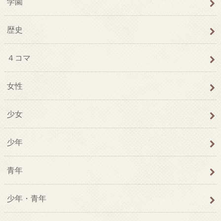
学園
歴史
４コマ
女性
少女
少年
青年
少年・青年