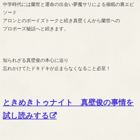
中学時代には蘭世と運命の出会い夢魔サリによる催眠の裏エピ
ソード
アロンとのボーイズトークと続き真壁くんから蘭世への
プロポーズ秘話へと続きます。
知られざる真壁俊の本心に迫り
忘れかけてたドキドキが止まらなくなること必至！
ときめきトゥナイト 真壁俊の事情を
試し読みする