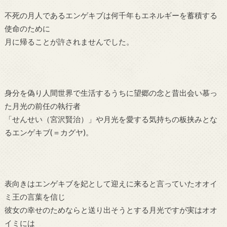
不死の月人であるエンゲキブは何千年もエネルギーを蓄積する
使命のために
月に帰ることが許されませんでした。
身分を偽り人間世界で生活するうちに望郷の念と昔出会い慕っ
た月光の前任の執行者
「せんせい（宮沢賢治）」や月光を愛する気持ちの板挟みとな
るエンゲキブ(＝カグヤ)。
表向きはエンゲキブを妃として迎えに来ると言っていたオオイ
ミ王の言葉を信じ
彼女の幸せのためならと送り出そうとする月光ですが実はオオ
イミには