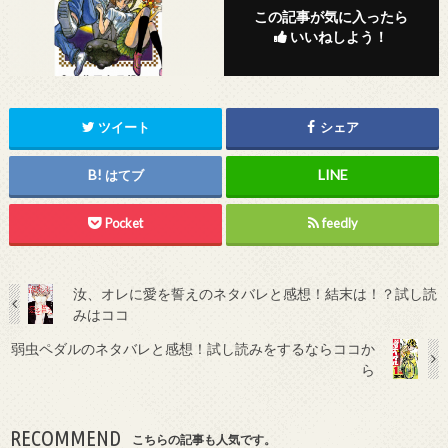
この記事が気に入ったら
いいねしよう！
ツイート
シェア
はてブ
Pocket
feedly
汝、オレに愛を誓えのネタバレと感想！結末は！？試し読
みはココ
弱虫ペダルのネタバレと感想！試し読みをするならココか
ら
RECOMMEND
こちらの記事も人気です。