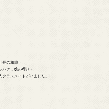
社長の和哉・
ャバクラ嬢の理緒・
人クラスメイトがいました。