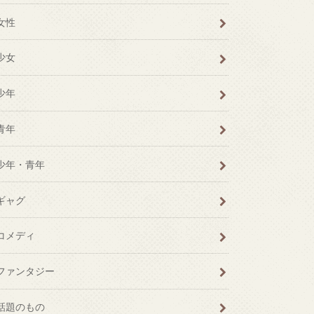
女性
少女
少年
青年
少年・青年
ギャグ
コメディ
ファンタジー
話題のもの