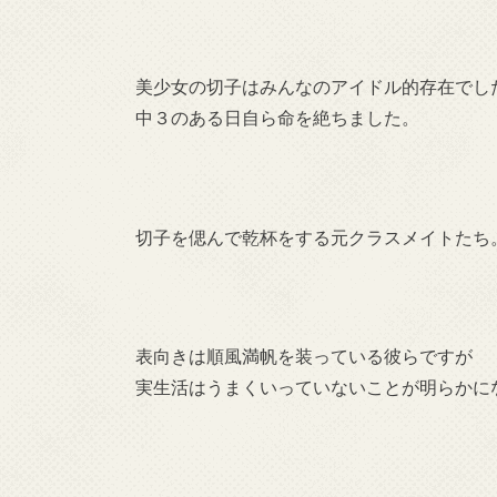
美少女の切子はみんなのアイドル的存在でし
中３のある日自ら命を絶ちました。
切子を偲んで乾杯をする元クラスメイトたち
表向きは順風満帆を装っている彼らですが
実生活はうまくいっていないことが明らかに