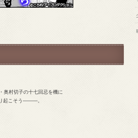
ル・奥村切子の十七回忌を機に
り起こそう―――。